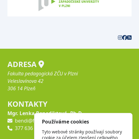
ADRESA
Fakulta pedagogická ZČU v Plzni
Veleslavínova 42
306 14 Plzeň
KONTAKTY
Mgr. Lenka Benediktová, Ph.D.
bendi@fpe.zcu.cz
Používáme cookies
377 636 457
Tyto webové stránky používají soubory
cookie za účelem zlepšení celkového