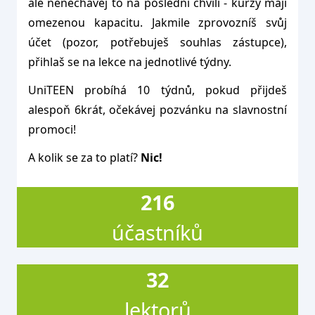
ale nenechávej to na poslední chvíli - kurzy mají
omezenou kapacitu. Jakmile zprovozníš svůj
účet (pozor, potřebuješ souhlas zástupce),
přihlaš se na lekce na jednotlivé týdny.
UniTEEN probíhá 10 týdnů, pokud přijdeš
alespoň 6krát, očekávej pozvánku na slavnostní
promoci!
A kolik se za to platí?
Nic!
216
účastníků
32
lektorů