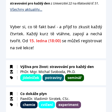
stravování pro každý den
z
Univerzitní 22
na
Klatovská tř. 51
.
Všechny aktuality...
Vyber si, co tě fakt baví - a přijď to zkusit každý
čtvrtek. Každý kurz tě vtáhne, zapojí a nechá
tvořit. Od
15. ledna (18:00)
se můžeš registrovat
na své lekce!
Výživa pro život: stravování pro každý den
PhDr. Mgr. Michal Svoboda, Ph.D.
jídelníček
potraviny
seminář
Co dokáže plyn
PaedDr. Vladimír Sirotek, CSc.
chemie
cvičení
experiment