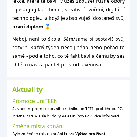
lekce, které tě baví. Můžeš zkoušet různé obory
- pedagogiku, chemii, kreativní tvoření, digitální
technologie… a když je absolvuješ, dostaneš svůj
první diplom
!🏅
Neboj, není to škola. Sám/sama si sestavíš svůj
rozvrh. Každý týden něco jiného nebo pořád to
samé - podle toho, co tě fakt baví a čemu by ses
chtěl u nás za pár let při studiu věnovat.
Aktuality
Promoce uniTEEN
Slavnostní promoce prvního ročníku uniTEEN proběhnou 27.
května 2026 v aule budovy Veleslavínova 42. Více informací na
FB uniTEEN
.
Změna místa konání
Bylo změněno místo konání kurzu
Výživa pro život: