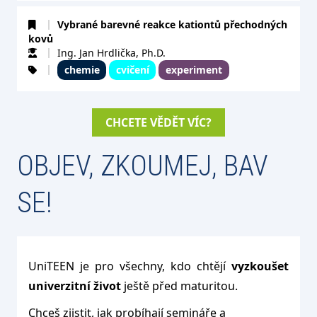
Vybrané barevné reakce kationtů přechodných
kovů
Ing. Jan Hrdlička, Ph.D.
chemie
cvičení
experiment
CHCETE VĚDĚT VÍC?
OBJEV, ZKOUMEJ, BAV
SE!
UniTEEN je pro všechny, kdo chtějí
vyzkoušet
univerzitní život
ještě před maturitou.
Chceš zjistit, jak probíhají semináře a